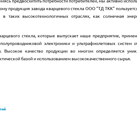
ремясь предвосхитить потребности потребителей, мы активно испо
тому продукция завода кварцевого стекла ООО "ТД ТКК" пользует
 в таких высокотехнологичных отраслях, как солнечная энерг
кварцевого стекла, которые выпускает наше предприятие, приме
 полупроводниковой электроники и ультрафиолетовых систем о
и. Высокое качество продукции во многом определяется уник
актической базой и использованием высококачественного сырья.
лий