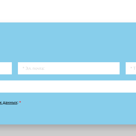
х данных
:
*