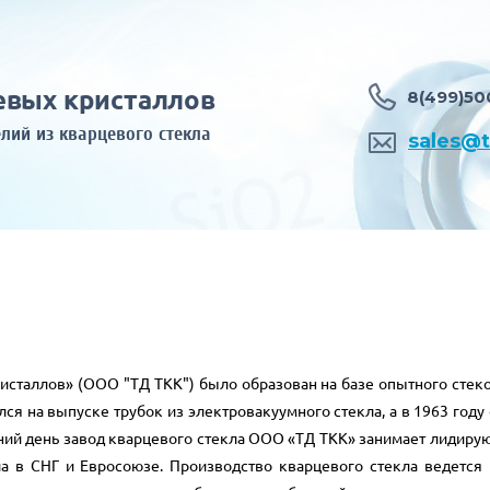
евых кристаллов
8(499)50
лий из кварцевого стекла
sales@t
таллов» (ООО "ТД ТКК") было образован на базе опытного стекол
лся на выпуске трубок из электровакуумного стекла, а в 1963 го
ний день завод кварцевого стекла ООО «ТД ТКК» занимает лидиру
а в СНГ и Евросоюзе. Производство кварцевого стекла ведется