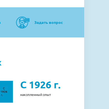
з
Задать вопрос
Х
С 1926 г.
накопленный опыт